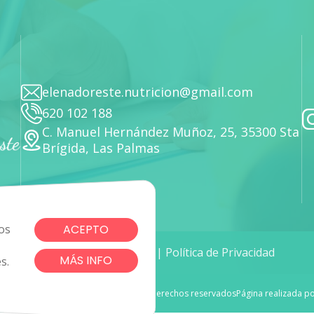
elenadoreste.nutricion@gmail.com
620 102 188
C. Manuel Hernández Muñoz, 25, 35300 Sta
Brígida, Las Palmas
os
ACEPTO
Cookies
|
Aviso Legal
|
Política de Privacidad
MÁS INFO
s.
Elena Doreste Nutricionista. Todos los derechos reservados
Página realizada p