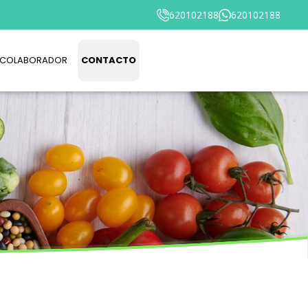
620102188
620102188
 COLABORADOR
CONTACTO